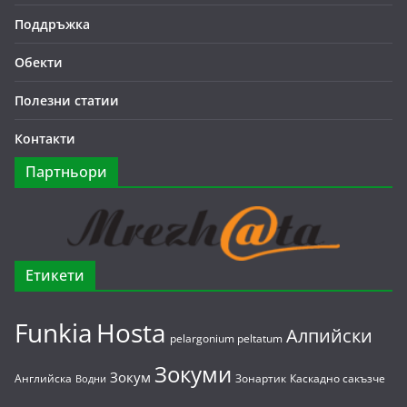
Поддръжка
Обекти
Полезни статии
Контакти
Партньори
Етикети
Funkia
Hosta
Алпийски
pelargonium peltatum
Зокуми
Зокум
Английска
Зонартик
Каскадно сакъзче
Водни