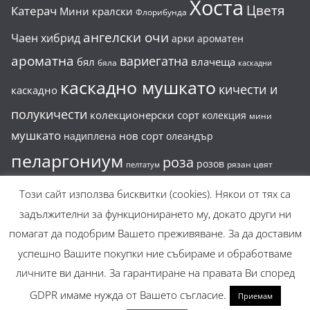
Хоста
Цветя
Катерач
Мини кралски
Флорибунда
ангелски очи
Чаен хибрид
арки
ароматен
ароматна
вариегатна
бял
влачеща
бяла
каскадни
каскадно мушкато
кичести и
каскадно
полукичести
колекционерски сорт
колекция
мини
мушкато
нов сорт
надиплена
олеандър
пеларгониум
роза
розов
рязан цвят
пелтатум
сакъзче
силен аромат
храстовидна
Този сайт използва бисквитки (cookies). Някои от тях са
субтропичен
задължителни за функционирането му, докато други ни
храстовидни
помагат да подобрим Вашето преживяване. За да доставим
успешно Вашите покупки ние събираме и обработваме
личните ви данни. За гарантиране на правата Ви според
Авторско право © 2026
Флораленд
. Всички права
GDPR имаме нужда от Вашето съгласие.
запазени.
Приемам