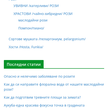
УВИВНИ /катерливи/ РОЗИ
ХРАСТОВИ /чайно-хибридни/ РОЗИ
маслодайни рози
Помпон/пиано/
Сортове мушката /пеларгониум, pelargonium/
Хости /Hosta, Funkia/
Последни статии
Опасно и нелечимо заболяване по розите
Как да си направите флорална вода от нашите маслодайни
рози?
Как да подготвим тревните площи за зимата?
Аукуба-една красива фокусна точка в градината