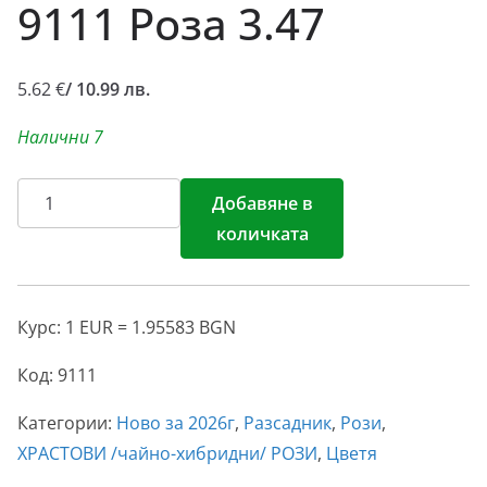
9111 Роза 3.47
5.62
€
/ 10.99 лв.
Налични 7
количество
Добавяне в
за
количката
9111
Роза
3.47
Курс: 1 EUR = 1.95583 BGN
Код:
9111
Категории:
Ново за 2026г
,
Разсадник
,
Рози
,
ХРАСТОВИ /чайно-хибридни/ РОЗИ
,
Цветя