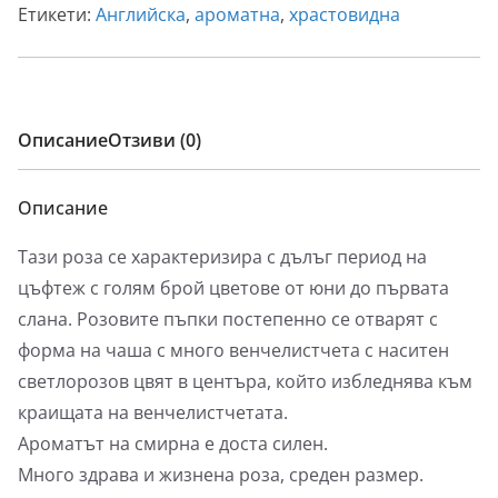
Етикети:
Английска
,
ароматна
,
храстовидна
Описание
Отзиви (0)
Описание
Тази роза се характеризира с дълъг период на
цъфтеж с голям брой цветове от юни до първата
слана. Розовите пъпки постепенно се отварят с
форма на чаша с много венчелистчета с наситен
светлорозов цвят в центъра, който избледнява към
краищата на венчелистчетата.
Ароматът на смирна е доста силен.
Много здрава и жизнена роза, среден размер.