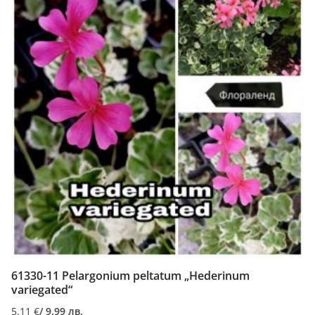
61330-11 Pelargonium peltatum „Hederinum
variegated“
5.11
€
/ 9.99 лв.