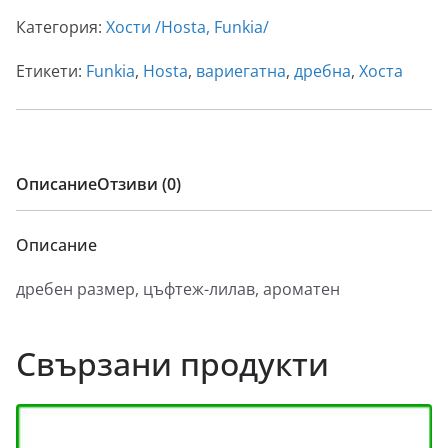
Категория:
Хости /Hosta, Funkia/
Етикети:
Funkia
,
Hosta
,
вариегатна
,
дребна
,
Хоста
Описание
Отзиви (0)
Описание
дребен размер, цъфтеж-лилав, ароматен
Свързани продукти