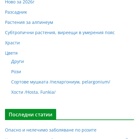
Ново за 2026г
Разсадник
Растения за алпинеум
Субтропични растения, виреещи в умерения пояс
Храсти
Цветя
Други
Рози
Сортове мушката /пеларгониум, pelargonium/
Хости /Hosta, Funkia/
Последни статии
Опасно и нелечимо заболяване по розите