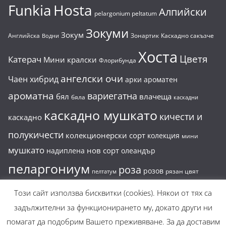
Funkia
Hosta
Алпийски
pelargonium peltatum
Зокуми
Зокум
Английска
Зонартик
Каскадно сакъзче
Водни
Хоста
Цветя
Катерач
Мини кралски
Флорибунда
ангелски очи
Чаен хибрид
арки
ароматен
ароматна
вариегатна
бял
влачеща
бяла
каскадни
каскадно мушкато
кичести и
каскадно
полукичести
колекционерски сорт
колекция
мини
мушкато
нов сорт
надиплена
олеандър
пеларгониум
роза
розов
рязан цвят
пелтатум
сакъзче
силен аромат
храстовидна
Този сайт използва бисквитки (cookies). Някои от тях са
субтропичен
задължителни за функционирането му, докато други ни
храстовидни
помагат да подобрим Вашето преживяване. За да доставим