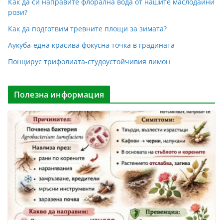
Как да си направите флорална вода от нашите маслодайни
рози?
Как да подготвим тревните площи за зимата?
Аукуба-една красива фокусна точка в градината
Понцирус трифолиата-студоустойчивия лимон
Полезна информация