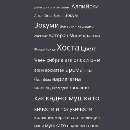
Алпийски
pelargonium peltatum
Зокум
Английска
Водни
Зокуми
Зонартик
Каскадно
Катерач
Мини кралски
сакъзче
Хоста
Цветя
Флорибунда
ангелски очи
Чаен хибрид
ароматна
арки
ароматен
вариегатна
бял
бяла
влачеща
каскадно
каскадни
каскадно мушкато
кичести и полукичести
колекционерски сорт
колекция
мушкато
нов
надиплена
мини