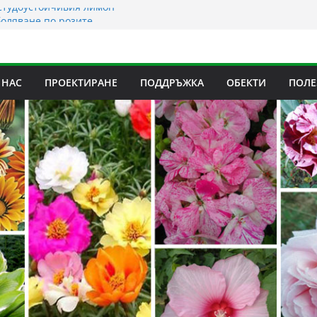
студоустойчивия лимон
оляване по розите
лорална вода от нашите
ните площи за зимата?
 НАС
ПРОЕКТИРАНЕ
ПОДДРЪЖКА
ОБЕКТИ
ПОЛЕ
кусна точка в градината