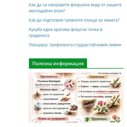
Как да си направите флорална вода от нашите
маслодайни рози?
Как да подготвим тревните площи за зимата?
Аукуба-една красива фокусна точка в
градината
Понцирус трифолиата-студоустойчивия лимон
Полезна информация