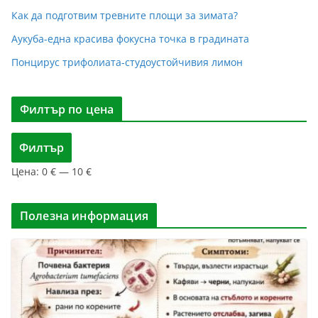
Как да подготвим тревните площи за зимата?
Аукуба-една красива фокусна точка в градината
Понцирус трифолиата-студоустойчивия лимон
Филтър по цена
М
М
Филтър
и
а
Цена:
0 €
—
10 €
н
к
и
с
м
и
Полезна информация
а
м
л
а
н
л
а
н
ц
а