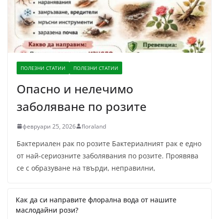
е
ц
н
е
а
н
а
ПОЛЕЗНИ СТАТИИ
ПОЛЕЗНИ СТАТИИ
Опасно и нелечимо
заболяване по розите
февруари 25, 2026
floraland
Бактериален рак по розите Бактериалният рак е едно
от най-сериозните заболявания по розите. Проявява
се с образуване на твърди, неправилни,
Как да си направите флорална вода от нашите
маслодайни рози?