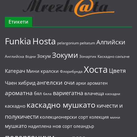
Етикети
Funkia
Hosta
Алпийски
pelargonium peltatum
Зокуми
Зокум
Английска
Зонартик
Каскадно сакъзче
Водни
Хоста
Цветя
Катерач
Мини кралски
Флорибунда
ангелски очи
Чаен хибрид
арки
ароматен
ароматна
вариегатна
бял
влачеща
бяла
каскадни
каскадно мушкато
кичести и
каскадно
полукичести
колекционерски сорт
колекция
мини
мушкато
нов сорт
надиплена
олеандър