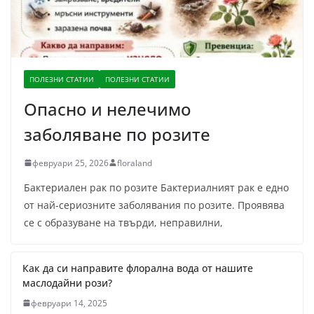
а
н
а
ПОЛЕЗНИ СТАТИИ
ПОЛЕЗНИ СТАТИИ
Опасно и нелечимо
заболяване по розите
февруари 25, 2026
floraland
Бактериален рак по розите Бактериалният рак е едно
от най-сериозните заболявания по розите. Проявява
се с образуване на твърди, неправилни,
Как да си направите флорална вода от нашите
маслодайни рози?
февруари 14, 2025