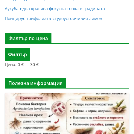
Аукуба-една красива фокусна точка в градината
Понцирус трифолиата-студоустойчивия лимон
Филтър по цена
М
М
Филтър
и
а
Цена:
0 €
—
30 €
н
к
и
с
м
и
Полезна информация
а
м
л
а
н
л
а
н
ц
а
е
ц
н
е