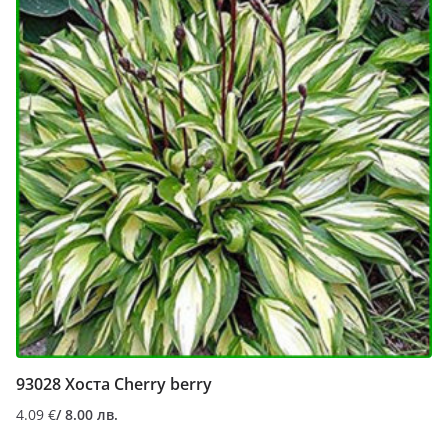
93028 Хоста Cherry berry
4.09
€
/ 8.00 лв.