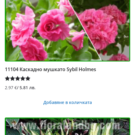
11104 Каскадно мушкато Sybil Holmes
Оценено с
2.97
€
/ 5.81 лв.
5.00
от 5
Добавяне в количката