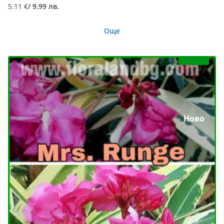
5.11
€
/ 9.99 лв.
Още
Ново