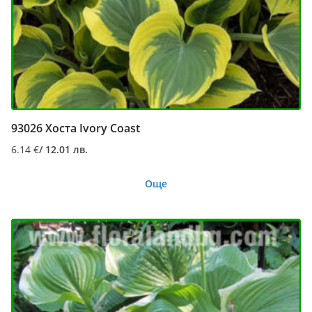
93026 Хоста Ivory Coast
6.14
€
/ 12.01 лв.
Още