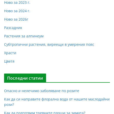
Ново за 2023 г.
Ново за 2024 г.
Ново за 2026г
Разсадник
Растения за алпинеум
Субтропични растения, виреещи в умерения пояс
Храсти
Цветя
Последни статии
Опасно и нелечимо заболяване по розите
Как да си направите флорална вода от нашите маслодайни
рози?
Как да подготвим тревните площи за зимата?