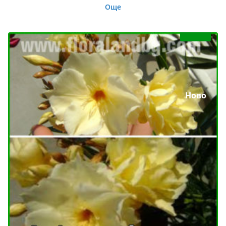
Още
Ново