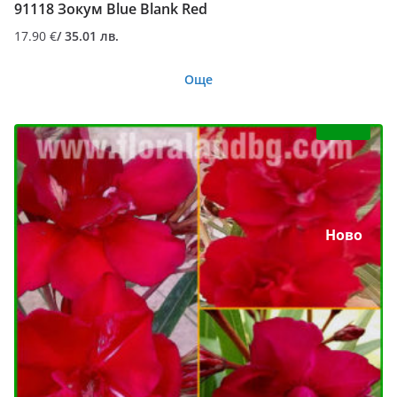
91118 Зокум Blue Blank Red
17.90
€
/ 35.01 лв.
Още
Ново