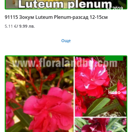
за 2019
91115 Зокум Luteum Plenum-разсад 12-15см
5.11
€
/ 9.99 лв.
Още
Ново