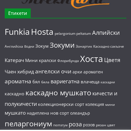
Етикети
Funkia
Hosta
Алпийски
pelargonium peltatum
Зокуми
Зокум
Английска
Зонартик
Каскадно сакъзче
Водни
Хоста
Цветя
Катерач
Мини кралски
Флорибунда
ангелски очи
Чаен хибрид
арки
ароматен
ароматна
вариегатна
бял
влачеща
бяла
каскадни
каскадно мушкато
кичести и
каскадно
полукичести
колекционерски сорт
колекция
мини
мушкато
нов сорт
надиплена
олеандър
пеларгониум
роза
розов
рязан цвят
пелтатум